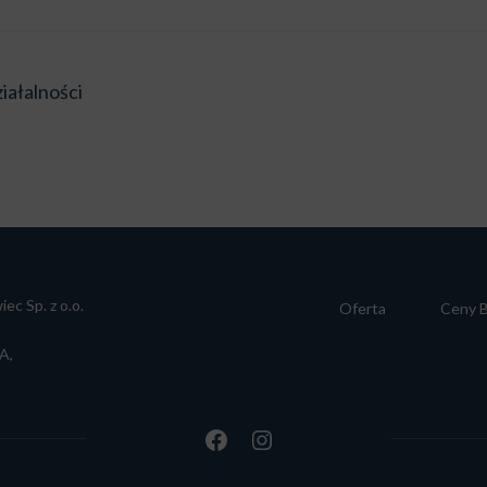
iałalności
ec Sp. z o.o.
Oferta
Ceny B
A,