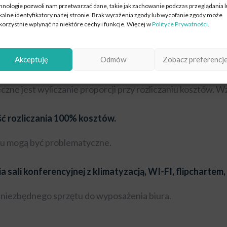
hnologie pozwoli nam przetwarzać dane, takie jak zachowanie podczas przeglądania 
kalne identyfikatory na tej stronie. Brak wyrażenia zgody lub wycofanie zgody może
idnieje w Internecie oraz wszystkich dokumentach, przez 
korzystnie wpłynąć na niektóre cechy i funkcje. Więcej w
Polityce Prywatności
.
Akceptuję
Odmów
Zobacz preferencj
nek Twojej firmy.
ieczne jest wyliczanie proporcji przy rozliczaniu kosztów
ć rozliczania 100% kosztów.
u mogą być problematyczne.
sali konferencyjnej z klimatyzacją, WI-FI, flipchartem,
 niezbędnego sprzętu do wyposażenia biura.