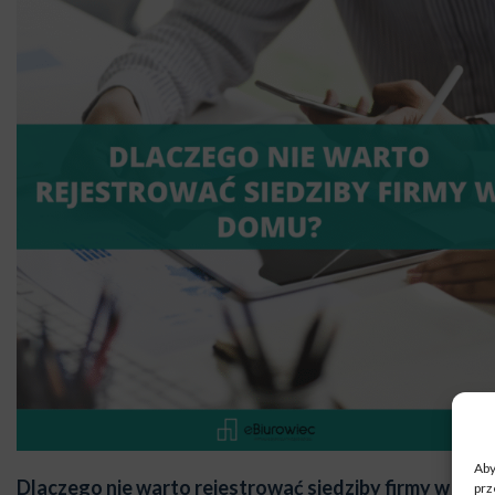
Aby
Dlaczego nie warto rejestrować siedziby firmy w dom
prz