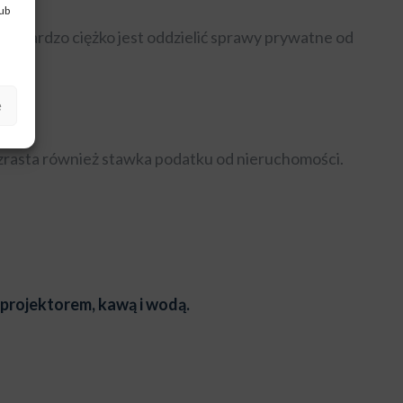
lub
co bardzo ciężko jest oddzielić sprawy prywatne od
e
. Wzrasta również stawka podatku od nieruchomości.
 projektorem, kawą i wodą.