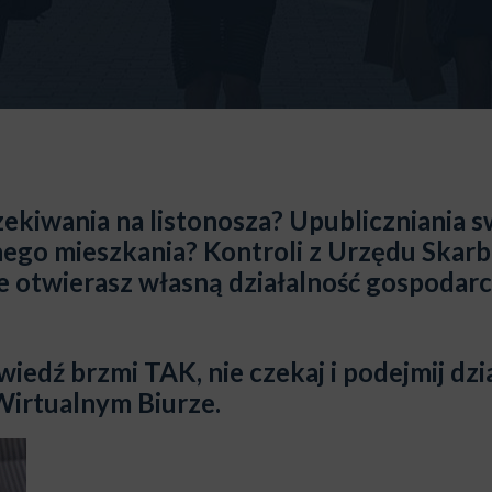
ekiwania na listonosza? U
publiczniania 
nego mieszkania?
Kontroli z Urzędu Ska
e otwierasz własną działalność gospodar
wiedź brzmi TAK, nie czekaj i podejmij dz
Wirtualnym Biurze.