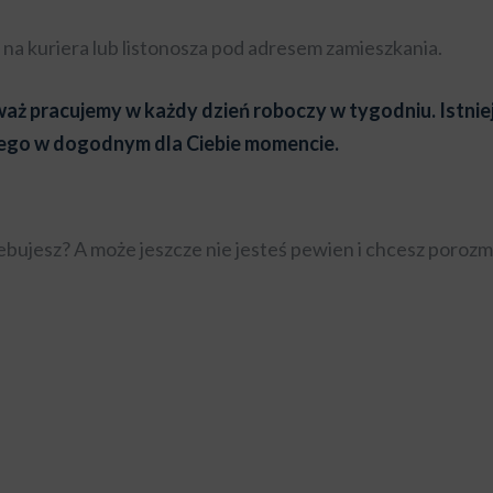
na kuriera lub listonosza pod adresem zamieszkania.
ż pracujemy w każdy dzień roboczy w tygodniu. Istnie
niego w dogodnym dla Ciebie momencie.
zebujesz? A może jeszcze nie jesteś pewien i chcesz poroz